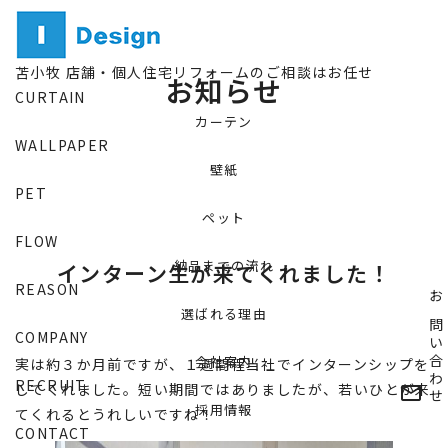
NEWS
苫小牧 店舗・個人住宅リフォームのご相談はお任せ
お知らせ
CURTAIN
カーテン
WALLPAPER
壁紙
PET
ペット
FLOW
納品までの流れ
インターン生が来てくれました！
REASON
お問い合わせ
選ばれる理由
COMPANY
会社案内
実は約３か月前ですが、１週間程当社でインターンシップを
RECRUIT
してくれました。短い期間ではありましたが、若いひとが来
mail_outline
採用情報
てくれるとうれしいですね！
CONTACT