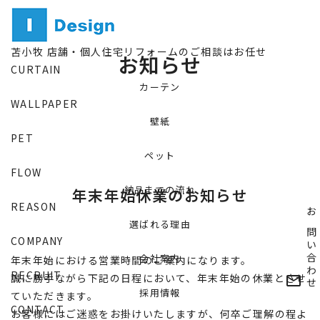
NEWS
苫小牧 店舗・個人住宅リフォームのご相談はお任せ
お知らせ
CURTAIN
カーテン
WALLPAPER
壁紙
PET
ペット
FLOW
納品までの流れ
年末年始休業のお知らせ
REASON
お問い合わせ
選ばれる理由
COMPANY
会社案内
年末年始における営業時間のご案内になります。
RECRUIT
誠に勝手ながら下記の日程において、年末年始の休業とさせ
mail_outline
採用情報
ていただきます。
CONTACT
お客様にはご迷惑をお掛けいたしますが、何卒ご理解の程よ