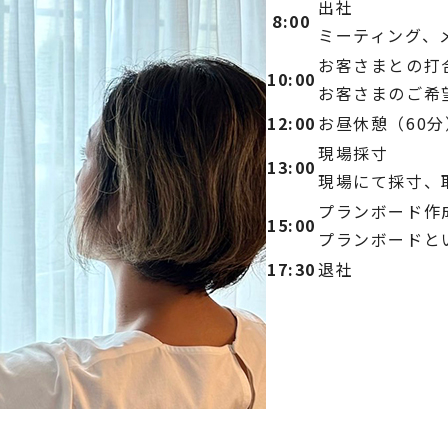
出社
8:00
ミーティング、
お客さまとの打
10:00
お客さまのご希
12:00
お昼休憩（60分
現場採寸
13:00
現場にて採寸、
プランボード作
15:00
プランボードと
17:30
退社