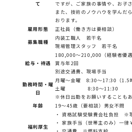
て
ですが、ご家族の事情や、お子
また、技術のノウハウを学んだ
おります。
雇用形態
正社員（働き方は要相談）
内装工職人 若干名
募集職種
現場管理スタッフ 若干名
180,000～210,000（経験者優
給与・待遇
賞与年2回
別途交通費、現場手当
月曜～金曜 8:30～17:30（1.
勤務時間・曜
土曜 8:30～11:30
日
※休日出勤をお願いすることもあ
年齢
19～45歳（要相談）男女不問
・ 資格試験受験費会社負担 ※
・ 家族手当（世帯主のみ）一律￥3
福利厚生
・ 交通費 ※燃料支給