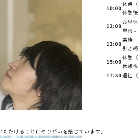
休憩（
10:00
休憩
お昼休
12:00
車内
業務
13:00
引き
休憩（
15:00
休憩
17:30
退社
いただけることにやりがいを感じています」