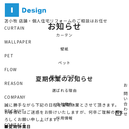
NEWS
苫小牧 店舗・個人住宅リフォームのご相談はお任せ
お知らせ
CURTAIN
カーテン
WALLPAPER
壁紙
PET
ペット
FLOW
納品までの流れ
夏期休業のお知らせ
REASON
お問い合わせ
選ばれる理由
COMPANY
会社案内
誠に勝手ながら下記の日程を夏期休業とさせて頂きます。
RECRUIT
お客様にはご迷惑をお掛けいたしますが、何卒ご理解の程よ
mail_outline
採用情報
ろしくお願い申し上げます。
CONTACT
■夏期休業日